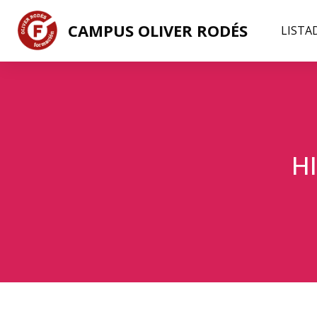
CAMPUS OLIVER RODÉS
LISTA
H
Salta al contenido principal