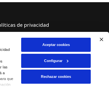
olíticas de privacidad
lítica de privacidad
iso legal
Aceptar cookies
icidad
nal ético
lítica de cookies
Configurar
es
r las
á a
Rechazar cookies
para que
rmación
s.