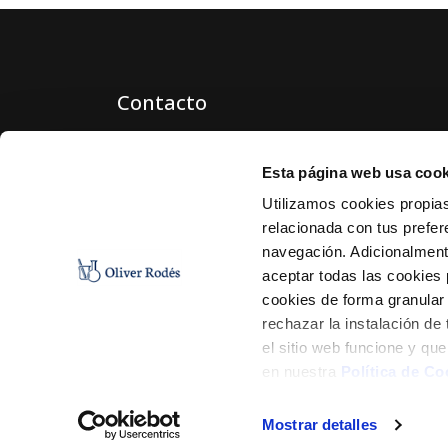
Contacto
formacion@oliver-rodes.com
Esta página web usa cook
Utilizamos cookies propias
relacionada con tus prefere
navegación. Adicionalmen
aceptar todas las cookies
cookies de forma granular
rechazar la instalación de
el sitio web funcione y qu
en nuestra
Política de Co
Mostrar detalles
C