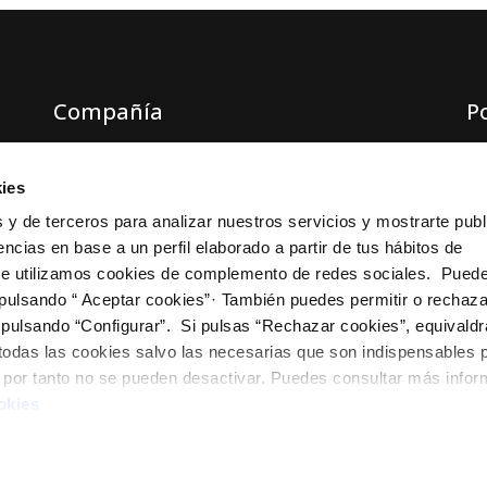
Compañía
P
C/ de les Moreres, 21
Po
ies
08820 El Prat de Llobregat (Barcelona)
Av
 y de terceros para analizar nuestros servicios y mostrarte publ
Ca
ncias en base a un perfil elaborado a partir de tus hábitos de
Po
te utilizamos cookies de complemento de redes sociales. Pued
 pulsando “ Aceptar cookies”· También puedes permitir o rechaza
 pulsando “Configurar”. Si pulsas “Rechazar cookies”, equivaldr
 todas las cookies salvo las necesarias que son indispensables 
e por tanto no se pueden desactivar. Puedes consultar más info
okies
opyright © 2021 Laboratorio Oliver-Rodés. Todos los derechos reservado